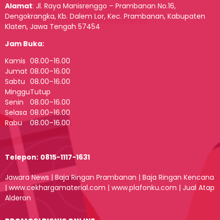
Alamat
:
Jl. Raya Manisrenggo – Prambanan No.16,
Dengokrangka, Kb. Dalem Lor, Kec. Prambanan, Kabupaten
Klaten, Jawa Tengah 57454
Jam Buka:
Kamis
08.00–16.00
Jumat
08.00–16.00
Sabtu
08.00–16.00
Minggu
Tutup
Senin
08.00–16.00
Selasa
08.00–16.00
Rabu
08.00–16.00
Telepon:
0815-1117-1631
Jawara News
|
Baja Ringan Prambanan
|
Baja Ringan Kencana
|
www.cekhargamaterial.com
|
www.plafonku.com
|
Jual Atap
Alderon