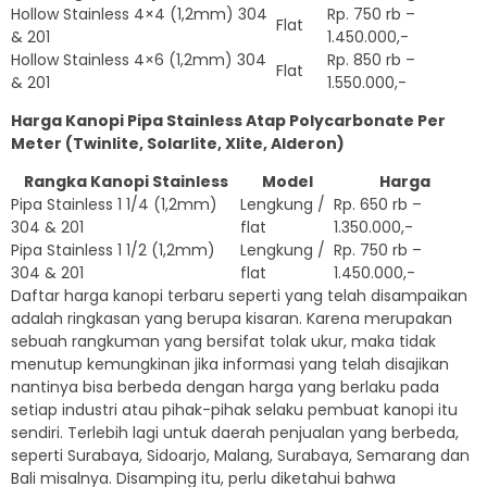
Hollow Stainless 4×4 (1,2mm) 304
Rp. 750 rb –
Flat
& 201
1.450.000,-
Hollow Stainless 4×6 (1,2mm) 304
Rp. 850 rb –
Flat
& 201
1.550.000,-
Harga Kanopi Pipa Stainless Atap Polycarbonate Per
Meter (Twinlite, Solarlite, Xlite, Alderon)
Rangka Kanopi Stainless
Model
Harga
Pipa Stainless 1 1/4 (1,2mm)
Lengkung /
Rp. 650 rb –
304 & 201
flat
1.350.000,-
Pipa Stainless 1 1/2 (1,2mm)
Lengkung /
Rp. 750 rb –
304 & 201
flat
1.450.000,-
Daftar harga kanopi terbaru seperti yang telah disampaikan
adalah ringkasan yang berupa kisaran. Karena merupakan
sebuah rangkuman yang bersifat tolak ukur, maka tidak
menutup kemungkinan jika informasi yang telah disajikan
nantinya bisa berbeda dengan harga yang berlaku pada
setiap industri atau pihak-pihak selaku pembuat kanopi itu
sendiri. Terlebih lagi untuk daerah penjualan yang berbeda,
seperti Surabaya, Sidoarjo, Malang, Surabaya, Semarang dan
Bali misalnya. Disamping itu, perlu diketahui bahwa