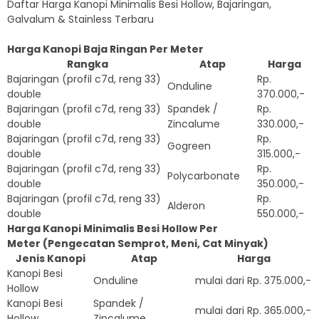
Daftar Harga Kanopi Minimalis Besi Hollow, Bajaringan,
Galvalum & Stainless Terbaru
Harga Kanopi Baja Ringan Per Meter
Rangka
Atap
Harga
Bajaringan (profil c7d, reng 33)
Rp.
Onduline
double
370.000,-
Bajaringan (profil c7d, reng 33)
Spandek /
Rp.
double
Zincalume
330.000,-
Bajaringan (profil c7d, reng 33)
Rp.
Gogreen
double
315.000,-
Bajaringan (profil c7d, reng 33)
Rp.
Polycarbonate
double
350.000,-
Bajaringan (profil c7d, reng 33)
Rp.
Alderon
double
550.000,-
Harga Kanopi Minimalis Besi Hollow Per
Meter (Pengecatan Semprot, Meni, Cat Minyak)
Jenis Kanopi
Atap
Harga
Kanopi Besi
Onduline
mulai dari Rp. 375.000,-
Hollow
Kanopi Besi
Spandek /
mulai dari Rp. 365.000,-
Hollow
Zincalume