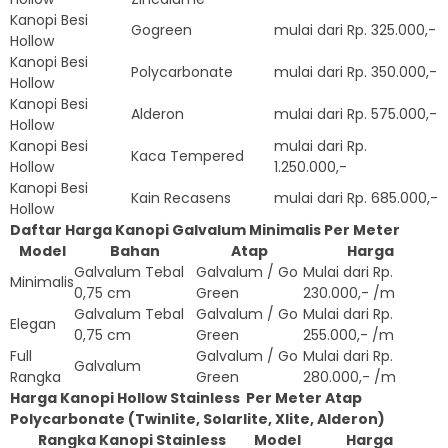
Kanopi Besi
Gogreen
mulai dari Rp. 325.000,-
Hollow
Kanopi Besi
Polycarbonate
mulai dari Rp. 350.000,-
Hollow
Kanopi Besi
Alderon
mulai dari Rp. 575.000,-
Hollow
Kanopi Besi
mulai dari Rp.
Kaca Tempered
Hollow
1.250.000,-
Kanopi Besi
Kain Recasens
mulai dari Rp. 685.000,-
Hollow
Daftar Harga Kanopi Galvalum Minimalis Per Meter
Model
Bahan
Atap
Harga
Galvalum Tebal
Galvalum / Go
Mulai dari Rp.
Minimalis
0,75 cm
Green
230.000,- /m
Galvalum Tebal
Galvalum / Go
Mulai dari Rp.
Elegan
0,75 cm
Green
255.000,- /m
Full
Galvalum / Go
Mulai dari Rp.
Galvalum
Rangka
Green
280.000,- /m
Harga Kanopi Hollow Stainless
Per Meter
Atap
Polycarbonate (Twinlite, Solarlite, Xlite, Alderon)
Rangka Kanopi Stainless
Model
Harga