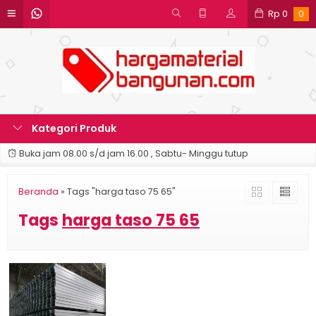
Rp
0
0
Kategori Produk
Buka jam 08.00 s/d jam 16.00 , Sabtu- Minggu tutup
Beranda
»
Tags "harga taso 75 65"
Tags
harga taso 75 65