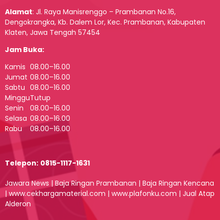
Alamat
:
Jl. Raya Manisrenggo – Prambanan No.16,
Dengokrangka, Kb. Dalem Lor, Kec. Prambanan, Kabupaten
Klaten, Jawa Tengah 57454
Jam Buka:
Kamis
08.00–16.00
Jumat
08.00–16.00
Sabtu
08.00–16.00
Minggu
Tutup
Senin
08.00–16.00
Selasa
08.00–16.00
Rabu
08.00–16.00
Telepon:
0815-1117-1631
Jawara News
|
Baja Ringan Prambanan
|
Baja Ringan Kencana
|
www.cekhargamaterial.com
|
www.plafonku.com
|
Jual Atap
Alderon