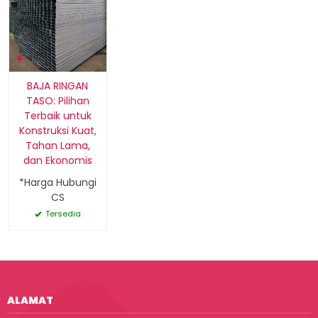
BAJA RINGAN
TASO: Pilihan
Terbaik untuk
Konstruksi Kuat,
Tahan Lama,
dan Ekonomis
*Harga Hubungi
CS
Tersedia
ALAMAT