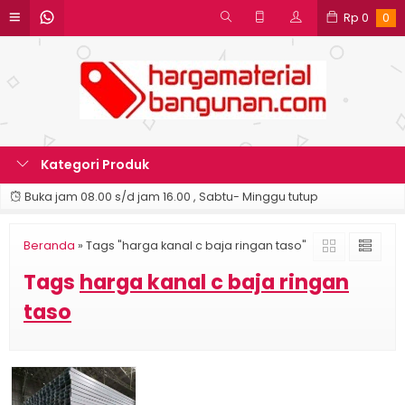
Rp
0
0
Kategori Produk
Buka jam 08.00 s/d jam 16.00 , Sabtu- Minggu tutup
Beranda
»
Tags "harga kanal c baja ringan taso"
Tags
harga kanal c baja ringan
taso