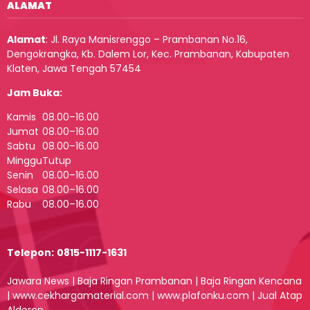
ALAMAT
Alamat
:
Jl. Raya Manisrenggo – Prambanan No.16,
Dengokrangka, Kb. Dalem Lor, Kec. Prambanan, Kabupaten
Klaten, Jawa Tengah 57454
Jam Buka:
Kamis
08.00–16.00
Jumat
08.00–16.00
Sabtu
08.00–16.00
Minggu
Tutup
Senin
08.00–16.00
Selasa
08.00–16.00
Rabu
08.00–16.00
Telepon:
0815-1117-1631
Jawara News
|
Baja Ringan Prambanan
|
Baja Ringan Kencana
|
www.cekhargamaterial.com
|
www.plafonku.com
|
Jual Atap