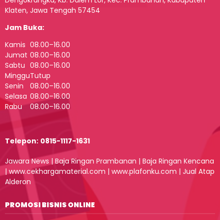
Dengokrangka, Kb. Dalem Lor, Kec. Prambanan, Kabupaten
Klaten, Jawa Tengah 57454
Jam Buka:
Kamis
08.00–16.00
Jumat
08.00–16.00
Sabtu
08.00–16.00
Minggu
Tutup
Senin
08.00–16.00
Selasa
08.00–16.00
Rabu
08.00–16.00
Telepon:
0815-1117-1631
Jawara News
|
Baja Ringan Prambanan
|
Baja Ringan Kencana
|
www.cekhargamaterial.com
|
www.plafonku.com
|
Jual Atap
Alderon
PROMOSI BISNIS ONLINE