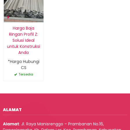
Harga Baja
Ringan Profil Z:
Solusi Ideal
untuk Konstruksi
Anda
*Harga Hubungi
CS
Tersedia
ALAMAT
Alamat
:
Jl. Raya Manisrenggo – Prambanan No.16,