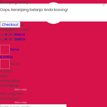
Keranjang Belanja
Oops, keranjang belanja Anda kosong!
Ada yang
ditanyakan?
Checkout
Klik untuk chat
dengan
Halo, Guest!
customer
Masuk
support kami
Daftar
Rena
● online
Rena
● online
Halo,
perkenalkan
saya
Rena
baru saja
Ada yang bisa
saya bantu?
baru saja