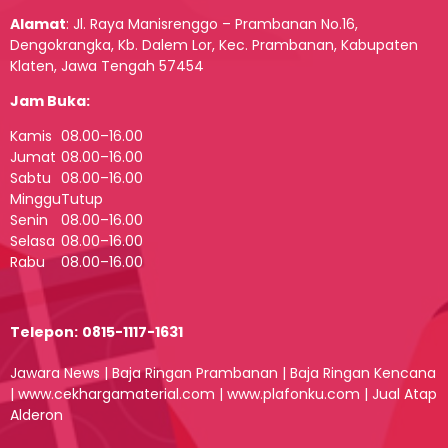
Alamat
:
Jl. Raya Manisrenggo – Prambanan No.16,
Dengokrangka, Kb. Dalem Lor, Kec. Prambanan, Kabupaten
Klaten, Jawa Tengah 57454
Jam Buka:
Kamis
08.00–16.00
Jumat
08.00–16.00
Sabtu
08.00–16.00
Minggu
Tutup
Senin
08.00–16.00
Selasa
08.00–16.00
Rabu
08.00–16.00
Telepon:
0815-1117-1631
Jawara News
|
Baja Ringan Prambanan
|
Baja Ringan Kencana
|
www.cekhargamaterial.com
|
www.plafonku.com
|
Jual Atap
Alderon