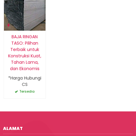
BAJA RINGAN
TASO: Pilihan
Terbaik untuk
Konstruksi Kuat,
Tahan Lama,
dan Ekonomis
*Harga Hubungi
CS
Tersedia
ALAMAT