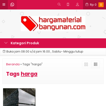
Rp
0
0
Kategori Produk
Buka jam 08.00 s/d jam 16.00 , Sabtu- Minggu tutup
Beranda
»
Tags "harga"
Tags
harga